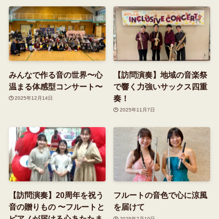
みんなで作る音の世界〜心
【訪問演奏】地域の音楽祭
温まる体感型コンサート〜
で響く力強いサックス四重
奏！
2025年12月14日
2025年11月7日
【訪問演奏】20周年を祝う
フルートの音色で心に涼風
音の贈りもの 〜フルートと
を届けて
ピアノが届ける心あたたま
2025年7月10日