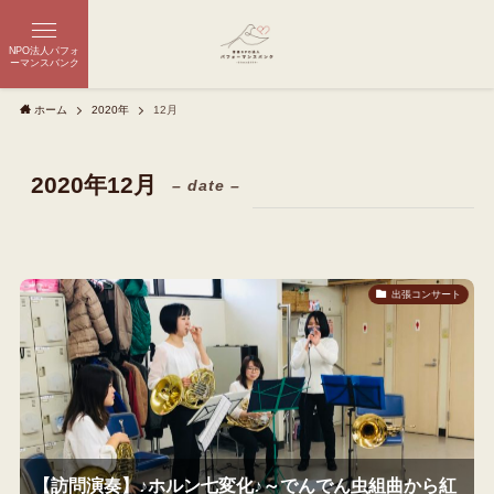
NPO法人パフォ
ーマンスバンク
ホーム
2020年
12月
2020年12月
– date –
出張コンサート
【訪問演奏】♪ホルン七変化♪～でんでん虫組曲から紅