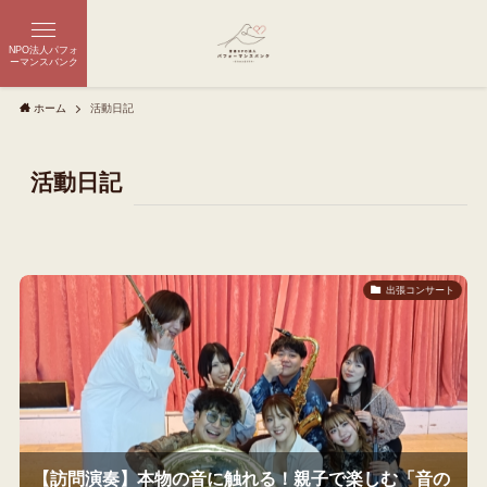
NPO法人パフォ
ーマンスバンク
ホーム
活動日記
活動日記
出張コンサート
【訪問演奏】本物の音に触れる！親子で楽しむ「音の