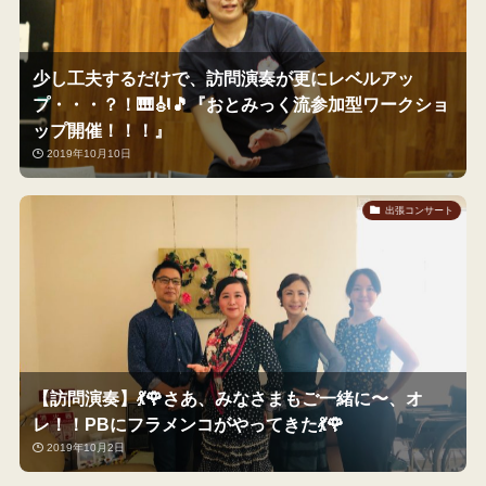
少し工夫するだけで、訪問演奏が更にレベルアッ
プ・・・？！🎹🎻🎵『おとみっく流参加型ワークショ
ップ開催！！！』
2019年10月10日
出張コンサート
【訪問演奏】💃🌹さあ、みなさまもご一緒に〜、オ
レ！！PBにフラメンコがやってきた💃🌹
2019年10月2日