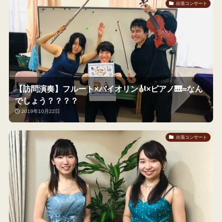
出張コンサート
【訪問演奏】フルート×バイオリン🎻×ピアノ🎹=なん
でしょう？？？？
2019年10月22日
出張コンサート