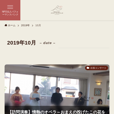
NPO法人パフォ
ーマンスバンク
ホーム
2019年
10月
2019年10月
– date –
出張コンサート
【訪問演奏】情熱のオペラ～おまえの投げたこの花を