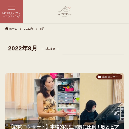
NPO法人パフォ
ーマンスバンク
ホーム
2022年
8月
2022年8月
– date –
出張コンサート
【訪問コンサート】本格的な生演奏に圧倒！歌とピア