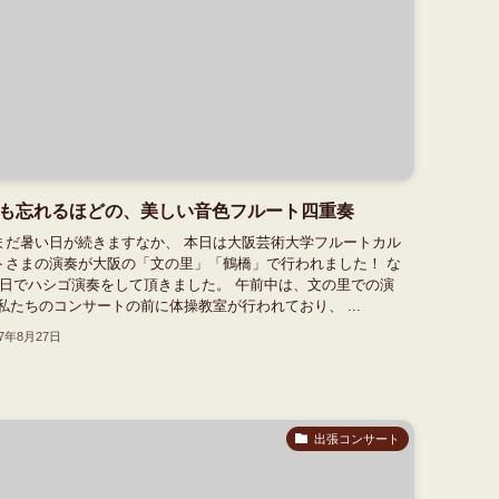
も忘れるほどの、美しい音色フルート四重奏
まだ暑い日が続きますなか、 本日は大阪芸術大学フルートカル
トさまの演奏が大阪の「文の里」「鶴橋」で行われました！ な
1日でハシゴ演奏をして頂きました。 午前中は、文の里での演
 私たちのコンサートの前に体操教室が行われており、 ...
17年8月27日
出張コンサート