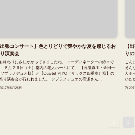
出張コンサート】色とりどりで爽やかな夏を感じるお
【出
り演奏会
りの
も終わりにさしかかってきましたね。 コーディネーターの鈴木で
こん
。 ８月２６日（土）都内の老人ホームにて、 【高瀬真由・金田千
そん
 ソプラノデュオ様】と【Quartet PIYO（サックス四重奏）様】の
人ホ
祭り演奏会が行われました。 ソプラノデュオの高瀬さん...
いた
2017年8月26日
20
1
2