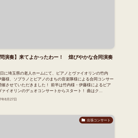
問演奏】来てよかったわー！ 煌びやかな合同演奏
27日に埼玉県の老人ホームにて、ピアノとヴァイオリンの竹内
伊藤様、ソプラノとピアノのまちの音楽隊様による合同コンサー
開催させていただきました！ 前半は竹内様・伊藤様によるピア
ヴァイオリンのデュオコンサートからスタート！ 曲はク...
17年8月27日
出張コンサート