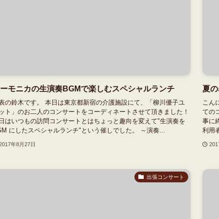
ーモニカの生演奏BGMで楽しむスペシャルランチ
夏の
表の鈴木です。 本日は東京都新宿の介護施設にて、「柳川優子ユ
こん
ット」のお二人のコンサートをコーディネートさせて頂きました！
ての
日はいつもの訪問コンサートとはちょっと趣向を変えて"生演奏を
事に
GM にしたスペシャルランチ"という催しでした。 ～演奏...
利用
2017年8月27日
20
出張コンサート