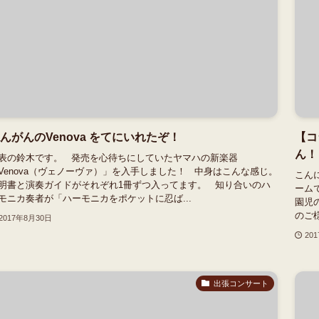
んがんのVenova をてにいれたぞ！
【コ
ん！
表の鈴木です。 発売を心待ちにしていたヤマハの新楽器
Venova（ヴェノーヴァ）」を入手しました！ 中身はこんな感じ。
こん
明書と演奏ガイドがそれぞれ1冊ずつ入ってます。 知り合いのハ
ームで
モニカ奏者が「ハーモニカをポケットに忍ば...
園児
のご様
2017年8月30日
20
出張コンサート