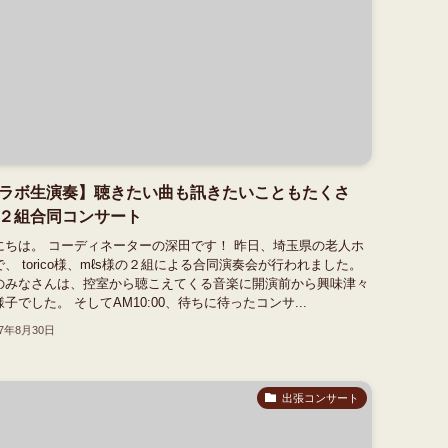
ラボ生演奏】聴きたい曲も訊きたいこともたくさ
２組合同コンサート
にちは。 コーディネーターの深田です！ 昨日、埼玉県の老人ホ
、 torico様、mℓs様の２組による合同演奏会が行われました。
のみなさんは、控室から聴こえてくる音楽に開演前から興味津々
子でした。 そしてAM10:00、待ちに待ったコンサ...
17年8月30日
出張コンサート