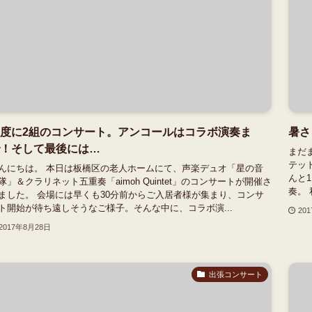
度に2組のコンサート。アンコールはコラボ演奏ま
暑さ
！そして最後には…
まだ
テッ
んにちは。 本日は板橋区の老人ホームにて、声楽デュオ「星の音
んと
隊」＆クラリネット五重奏「aimoh Quintet」のコンサートが開催さ
奏。
ました。 会場には早くも30分前からご入居者様が集まり、コンサ
ト開始が待ち遠しそうなご様子。そんな中に、コラボ演...
20
2017年8月28日
出張コンサート