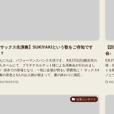
サックス生演奏】SUKIYAKIという歌をご存知です
【訪
？
会♪
んにちは。パフォーマンスバンク大沼です。 8月27日(日)横浜市の
8月
人ホームにて、プラチナカルテット様による演奏会が行われまし
様・
！ 浴衣での登場となり、一気に会場が明るい雰囲気に！ サックス4
トを
奏の音色と4人のお人柄が相まって、夏の終わりに相応...
ノと
2017年8月27日
20
出張コンサート