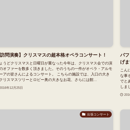
訪問演奏】クリスマスの超本格オペラコンサート！
パフ
げま
ょうどクリスマスと日曜日が重なった今年は、クリスマス会での演
のオファーを数多く頂きました。そのうちの一件がオペラ・アルモ
こん
ーアの皆さんによるコンサート。 こちらの施設では、入口の大き
な事
クリスマスツリーとロビー奥の大きなお花、さらには館...
でと
しまし
2016年12月25日
20
出張コンサート