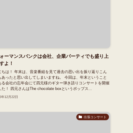
ォーマンスバンクは会社、企業パーティでも盛り上
すよ！
にちは！ 年末は、音楽番組を見て過去の思い出を振り返りこん
もあったと思い出してしまいますね。 今回は、年末ということ
ある会社の忘年会にて四元様のギター弾き語りコンサートを開催
た！ 四元さんはThe chocolate boxというポップス...
16年12月22日
出張コンサート