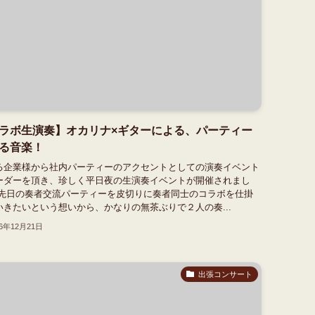
ラボ生演奏】オカリナ×ギターによる、パーティー
る音楽！
る企業様から社内パーティーのアクセントとしての演奏イベント
ーダーを頂き、珍しく平日夜の生演奏イベントが開催されまし
 先日の奏者交流パーティーを皮切りに奏者同士のコラボを仕掛
いきたいという想いから、かなりの無茶ぶりで２人の奏...
16年12月21日
出張コンサート