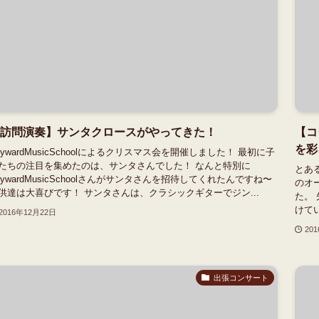
訪問演奏】サンタクロースがやってきた！
【コ
を彩
kywardMusicSchoolによるクリスマス会を開催しました！ 最初に子
たちの注目を集めたのは、サンタさんでした！ なんと特別に
とあ
kywardMusicSchoolさんがサンタさんを招待してくれたんですね〜
のオ
供達は大喜びです！ サンタさんは、クラシックギターでジン...
た。
けて
2016年12月22日
20
出張コンサート