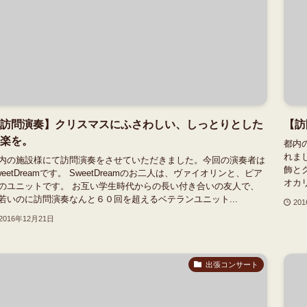
訪問演奏】クリスマスにふさわしい、しっとりとした
【訪
楽を。
都内
れま
内の施設様にて訪問演奏をさせていただきました。今回の演奏者は
飾と
weetDreamです。 SweetDreamのお二人は、ヴァイオリンと、ピア
オカ
のユニットです。 お互い学生時代からの長い付き合いの友人で、
若いのに訪問演奏なんと６０回を超えるベテランユニット...
20
2016年12月21日
出張コンサート