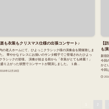
楽も衣装もクリスマス仕様の出張コンサート♪
【訪
も演
内の老人ホームにて、ひよっこクラシック様の演奏会を開催致しま
た。 華やかなドレスにお揃いのサンタ帽子でご登場されたひよっ
新宿
クラシックの皆様。 演奏が始まる前から「衣装がとても綺麗！」
今回
 盛り上がった状態でコンサートが開演しました。 １曲...
かと
今回
2016年12月18日
20
1
2