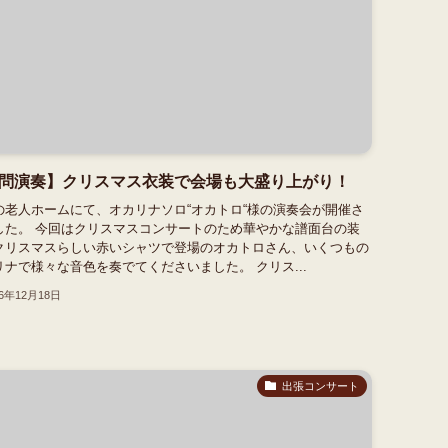
問演奏】クリスマス衣装で会場も大盛り上がり！
の老人ホームにて、オカリナソロ“オカトロ“様の演奏会が開催さ
した。 今回はクリスマスコンサートのため華やかな譜面台の装
クリスマスらしい赤いシャツで登場のオカトロさん、いくつもの
リナで様々な音色を奏でてくださいました。 クリス...
16年12月18日
出張コンサート