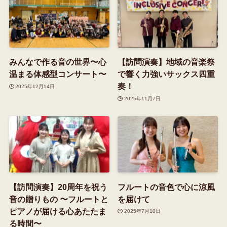
みんなで作る音の世界〜心
【訪問演奏】地域の音楽祭
温まる体感型コンサート〜
で響く力強いサックス四重
奏！
2025年12月14日
2025年11月7日
【訪問演奏】20周年を祝う
フルートの音色で心に涼風
音の贈りもの 〜フルートと
を届けて
ピアノが届ける心あたたま
2025年7月10日
る時間〜