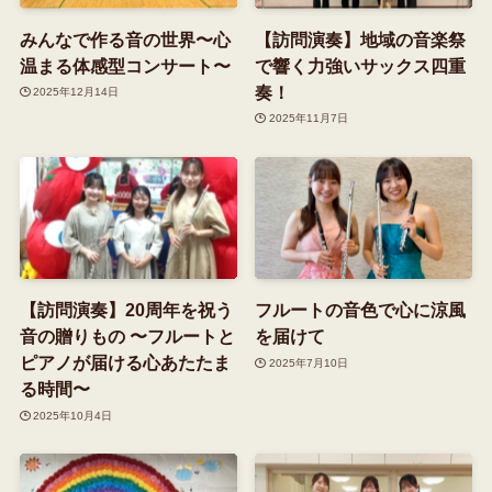
みんなで作る音の世界〜心
【訪問演奏】地域の音楽祭
温まる体感型コンサート〜
で響く力強いサックス四重
奏！
2025年12月14日
2025年11月7日
【訪問演奏】20周年を祝う
フルートの音色で心に涼風
音の贈りもの 〜フルートと
を届けて
ピアノが届ける心あたたま
2025年7月10日
る時間〜
2025年10月4日