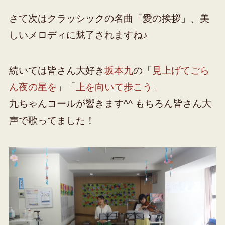
さて次はクラッシックの名曲「愛の挨拶」、美
しいメロディに魅了されますね♪
続いては皆さん大好き
坂本九
の「
見上げてごら
ん夜の星を
」「
上を向いて歩こう
」
九ちゃんコールが響きます^^ もちろん皆さん大
声で歌ってました！