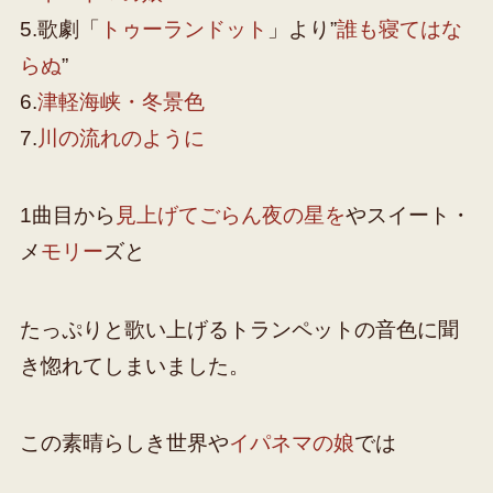
5.歌劇「
トゥーランドット
」より”
誰も寝てはな
らぬ
”
6.
津軽海峡・冬景色
7.
川の流れのように
1曲目から
見上げてごらん夜の星を
やスイート・
メ
モリー
ズと
たっぷりと歌い上げるトランペットの音色に聞
き惚れてしまいました。
この素晴らしき世界や
イパネマの娘
では