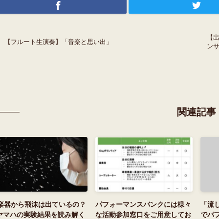
【
【フルート生演奏】「音楽と思い出」
ン
関連記事
楽器から飛沫は出ているの？
パフォーマンスバンクには様々
「流
 ヤマハの実験結果を読み解く
な活動参加窓口をご用意してお
でパ