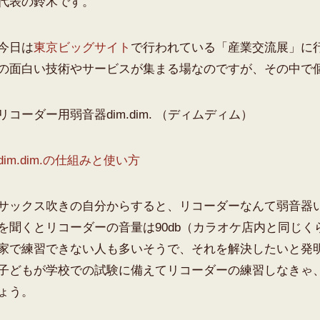
代表の鈴木です。
今日は
東京ビッグサイト
で行われている「産業交流展」に
の面白い技術やサービスが集まる場なのですが、その中で
リコーダー用弱音器dim.dim. （ディムディム）
dim.dim.の仕組みと使い方
サックス吹きの自分からすると、リコーダーなんて弱音器
を聞くとリコーダーの音量は90db（カラオケ店内と同じ
家で練習できない人も多いそうで、それを解決したいと発明さ
子どもが学校での試験に備えてリコーダーの練習しなきゃ
ょう。