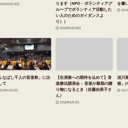
ります（NPO・ボランティアグ
を書
2020年6月16日
ループでボランティア活動した
201
い人のためのガイダンスよ
り））
2019年9月18日
ふなばし千人の音楽祭」に出
【生演奏への期待を込めて】音
須川
して
楽療法講演会 – 音楽が最期の贈
箱」(4
り物になるとき（佐藤由美子さ
2019年2月3日
201
ん）
2018年6月2日