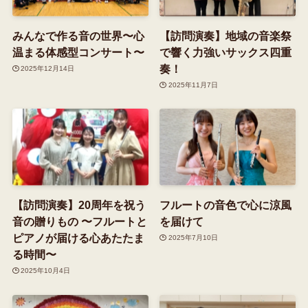
みんなで作る音の世界〜心
【訪問演奏】地域の音楽祭
温まる体感型コンサート〜
で響く力強いサックス四重
奏！
2025年12月14日
2025年11月7日
【訪問演奏】20周年を祝う
フルートの音色で心に涼風
音の贈りもの 〜フルートと
を届けて
ピアノが届ける心あたたま
2025年7月10日
る時間〜
2025年10月4日