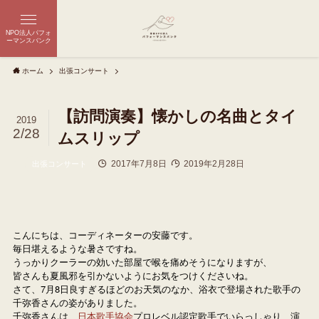
NPO法人パフォ
ーマンスバンク
ホーム
出張コンサート
【訪問演奏】懐かしの名曲とタイ
2019
2/28
ムスリップ
2017年7月8日
2019年2月28日
出張コンサート
こんにちは、コーディネーターの安藤です。

毎日堪えるような暑さですね。

うっかりクーラーの効いた部屋で喉を痛めそうになりますが、

皆さんも夏風邪を引かないようにお気をつけくださいね。

さて、7月8日良すぎるほどのお天気のなか、浴衣で登場された歌手の
千弥香さんの姿がありました。

千弥香さんは、
日本歌手協会
プロレベル認定歌手でいらっしゃり、演