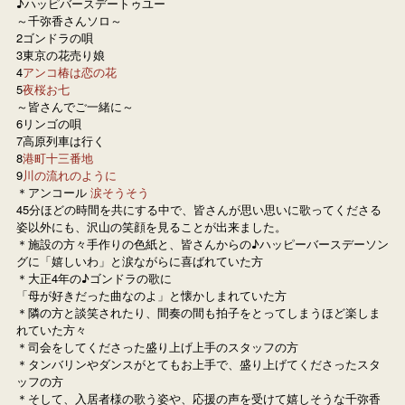
♪ハッピバースデートゥユー

～千弥香さんソロ～

2ゴンドラの唄

3東京の花売り娘

4
アンコ椿は恋の花
5
夜桜お七
～皆さんでご一緒に～

6リンゴの唄

7高原列車は行く

8
港町十三番地
9
川の流れのように
＊アンコール 
涙そうそう
45分ほどの時間を共にする中で、皆さんが思い思いに歌ってくださる
姿以外にも、沢山の笑顔を見ることが出来ました。

＊施設の方々手作りの色紙と、皆さんからの♪ハッピーバースデーソン
グに「嬉しいわ」と涙ながらに喜ばれていた方

＊大正4年の♪ゴンドラの歌に

「母が好きだった曲なのよ」と懐かしまれていた方

＊隣の方と談笑されたり、間奏の間も拍子をとってしまうほど楽しま
れていた方々

＊司会をしてくださった盛り上げ上手のスタッフの方

＊タンバリンやダンスがとてもお上手で、盛り上げてくださったスタ
ッフの方

＊そして、入居者様の歌う姿や、応援の声を受けて嬉しそうな千弥香