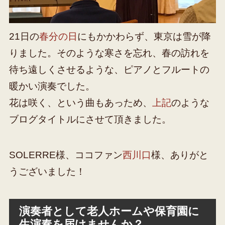
21日の
春分の日
にもかかわらず、東京は雪が降
りました。そのような寒さを忘れ、春の訪れを
待ち遠しくさせるような、ピアノとフルートの
暖かい演奏でした。
花は咲く、という曲もあっため、
上記
のような
ブログタイトルにさせて頂きました。
SOLERRE様、ココファン
西川口
様、ありがと
うございました！
演奏者として老人ホームや保育園に
生演奏を届けませんか？