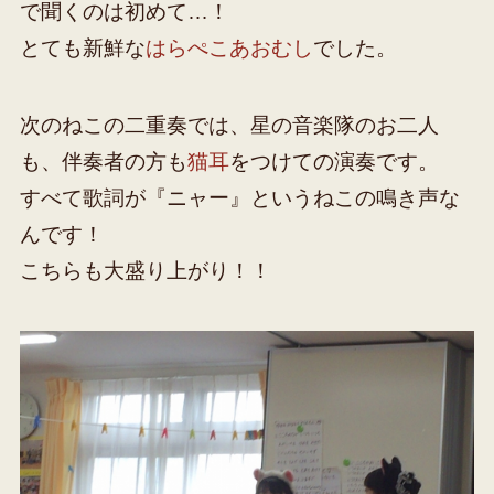
で聞くのは初めて…！
とても新鮮な
はらぺこあおむし
でした。
次のねこの二重奏では、星の音楽隊のお二人
も、伴奏者の方も
猫耳
をつけての演奏です。
すべて歌詞が『ニャー』というねこの鳴き声な
んです！
こちらも大盛り上がり！！