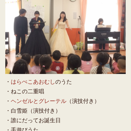
・
はらぺこあおむし
のうた
・ねこの二重唱
・
ヘンゼルとグレーテル
（演技付き）
・白雪姫（演技付き）
・誰にだってお誕生日
・手遊びうた