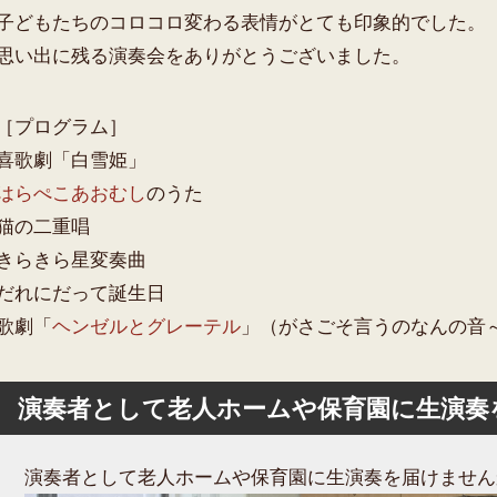
子どもたちのコロコロ変わる表情がとても印象的でした。
思い出に残る演奏会をありがとうございました。
［プログラム］
喜歌劇「白雪姫」
はらぺこあおむし
のうた
猫の二重唱
きらきら星変奏曲
だれにだって誕生日
歌劇「
ヘンゼルとグレーテル
」（がさごそ言うのなんの音
演奏者として老人ホームや保育園に生演奏
演奏者として老人ホームや保育園に生演奏を届けません