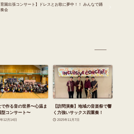
保育園出張コンサート】ドレスとお歌に夢中！！ みんなで踊
演奏会
なで作る音の世界〜心温ま
【訪問演奏】地域の音楽祭で響
感型コンサート〜
く力強いサックス四重奏！
5年12月14日
2025年11月7日