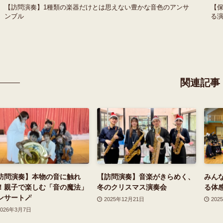
【訪問演奏】1種類の楽器だけとは思えない豊かな音色のアンサ
【
ンブル
る
関連記事
訪問演奏】本物の音に触れ
【訪問演奏】音楽がきらめく、
みん
！親子で楽しむ「音の魔法」
冬のクリスマス演奏会
る体
ンサート🪄
2025年12月21日
202
2026年3月7日