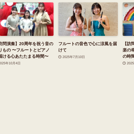
訪問演奏】20周年を祝う音の
フルートの音色で心に涼風を届
【訪
りもの 〜フルートとピアノ
けて
楽の
届ける心あたたまる時間〜
の時
2025年7月10日
2025年10月4日
202