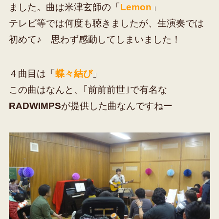
ました。曲は米津玄師の「
Lemon
」
テレビ等では何度も聴きましたが、生演奏では
初めて♪ 思わず感動してしまいました！
４曲目は「
蝶々結び
」
この曲はなんと、｢前前前世｣で有名な
RADWIMPS
が提供した曲なんですねー