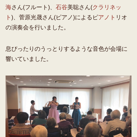
海
さん(フルート)、
石谷
美聡さん(
クラリネッ
ト
)、菅原光晟さん(ピアノ)によるピ
アノト
リオ
の演奏会を行いました。
息ぴったりのうっとりするような音色が会場に
響いていました。