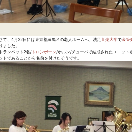
さて、4月22日には東京都練馬区の老人ホームへ、洗足
音楽大学
で
金管
りました。

トランペット2名/
トロンボーン
/ホルン/チューバで結成されたユニット
ットであることから名前を付けたそうです。