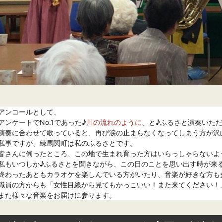
アンコールとして、

アンケートでNo.1であった♪
川の流れのように
、と♪ふるさと演奏いただ
演奏に合わせて歌っていると、再び涙の止まらなくなってしまう方が沢山
私事ですが、練馬関町は私のふるさとです。

皆さんに伺ったところ、この地で生まれ育った方はいらっしゃらないよ
私もいつしか♪ふるさとを聞きながら、この日のことを思い出す時が来る
終わったあともカラオケを楽しんでいる方がいたり、音楽が好きな方も多
職員の方からも「女性目線から見てもかっこいい！また来てください！
また様々な音楽をお届けに参ります。