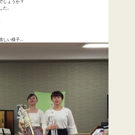
しょうか？

た。



惜しい様子…