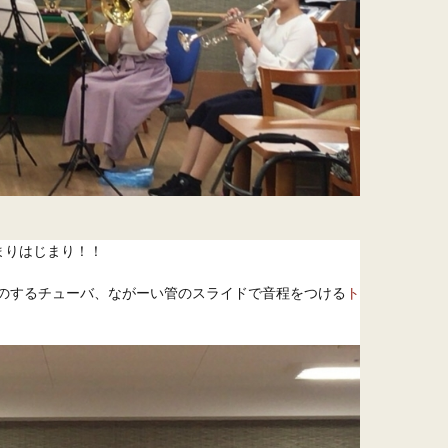
りはじまり！！

のするチューバ、ながーい管のスライドで音程をつける
ト