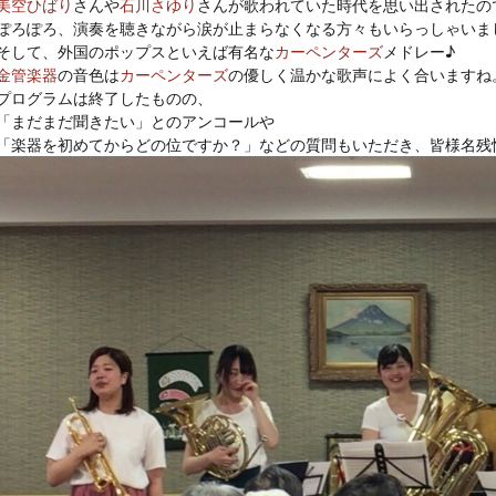
美空ひばり
さんや
石川さゆり
さんが歌われていた時代を思い出されたので
ぽろぽろ、演奏を聴きながら涙が止まらなくなる方々もいらっしゃいまし
そして、外国のポップスといえば有名な
カーペンターズ
金管楽器
の音色は
カーペンターズ
の優しく温かな歌声によく合いますね。
プログラムは終了したものの、

「まだまだ聞きたい」とのアンコールや

「楽器を初めてからどの位ですか？」などの質問もいただき、皆様名残