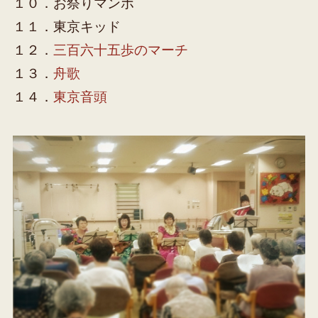
１０．お祭りマンボ
１１．東京キッド
１２．
三百六十五歩のマーチ
１３．
舟歌
１４．
東京音頭