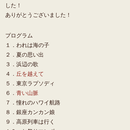
した！
ありがとうございました！
プログラム
１．われは海の子
２．夏の思い出
３．浜辺の歌
４．
丘を越えて
５．東京ラプソディ
６．
青い山脈
７．憧れのハワイ航路
８．銀座カンカン娘
９．高原列車は行く