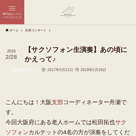
NPO法人パフォ
ーマンスバンク
ホーム
出張コンサート
【サクソフォン生演奏】あの頃に
2019
2/28
かえって♪
2017年5月21日
2019年2月28日
出張コンサート
こんにちは！大阪
支部
コーディネーター舟瀬で
す。
今回大阪府にある老人ホームでは松田拓也
サク
ソフォン
カルテットの4名の方が演奏をしてくだ