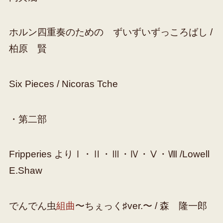
ホルン四重奏のための ずいずいずっころばし /
柏原 賢
Six Pieces / Nicoras Tche
・第二部
Fripperies よりⅠ・Ⅱ・Ⅲ・Ⅳ・Ⅴ・Ⅷ /Lowell
E.Shaw
でんでん虫
組曲
〜ちぇっく♯ver.〜 / 森 隆一郎