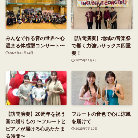
みんなで作る音の世界〜心
【訪問演奏】地域の音楽祭
温まる体感型コンサート〜
で響く力強いサックス四重
奏！
2025年12月14日
2025年11月7日
【訪問演奏】20周年を祝う
フルートの音色で心に涼風
音の贈りもの 〜フルートと
を届けて
ピアノが届ける心あたたま
2025年7月10日
る時間〜