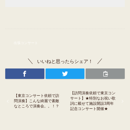
出張コンサート
いいねと思ったらシェア！
【訪問演奏依頼で東京コン
【東京コンサート依頼で訪
サート】★特別なお祝い歌
問演奏】こんな綺麗で素敵
詞に載せて施設開設3周年
なところで演奏会。。！？
記念コンサート開催★